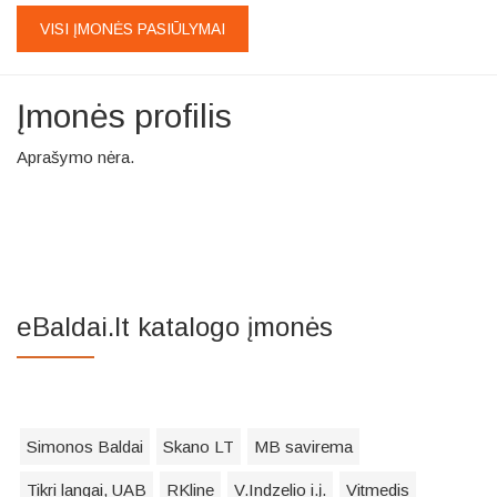
VISI ĮMONĖS PASIŪLYMAI
Įmonės profilis
Aprašymo nėra.
eBaldai.lt katalogo įmonės
Simonos Baldai
Skano LT
MB savirema
Tikri langai, UAB
RKline
V.Indzelio i.į.
Vitmedis