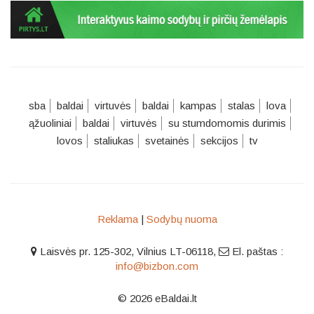
sba
baldai
virtuvės
baldai
kampas
stalas
lova
ąžuoliniai
baldai
virtuvės
su stumdomomis durimis
lovos
staliukas
svetainės
sekcijos
tv
Reklama
|
Sodybų nuoma
Laisvės pr. 125-302, Vilnius LT-06118
,
El. paštas :
info@bizbon.com
© 2026 eBaldai.lt