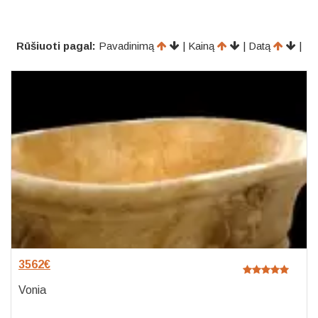
Rūšiuoti pagal:
Pavadinimą
| Kainą
| Datą
|
3562
€
Vonia