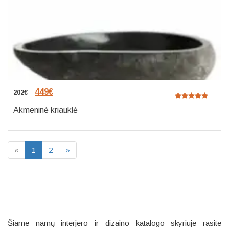
449
€
202
€
Akmeninė kriauklė
«
1
2
»
Šiame namų interjero ir dizaino katalogo skyriuje rasite