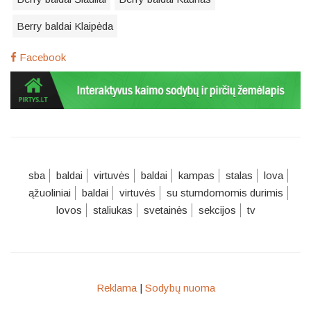
Berry baldai Klaipėda
Facebook
sba
baldai
virtuvės
baldai
kampas
stalas
lova
ąžuoliniai
baldai
virtuvės
su stumdomomis durimis
lovos
staliukas
svetainės
sekcijos
tv
Reklama
|
Sodybų nuoma