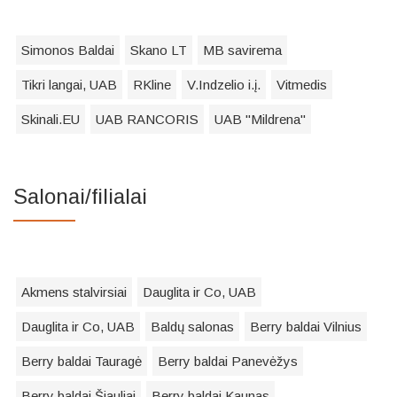
Simonos Baldai
Skano LT
MB savirema
Tikri langai, UAB
RKline
V.Indzelio i.į.
Vitmedis
Skinali.EU
UAB RANCORIS
UAB "Mildrena"
Salonai/filialai
Akmens stalvirsiai
Dauglita ir Co, UAB
Dauglita ir Co, UAB
Baldų salonas
Berry baldai Vilnius
Berry baldai Tauragė
Berry baldai Panevėžys
Berry baldai Šiauliai
Berry baldai Kaunas