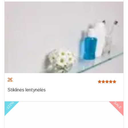
3
€
Stiklinės lentynėlės
-122%
SALE