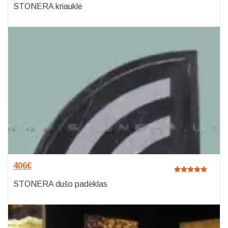
STONERA kriauklė
406
€
STONERA dušo padėklas