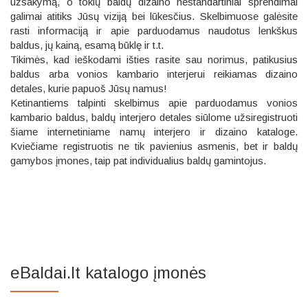
užsakymą, o tokių baldų dizaino nestandartiniai sprendimai
galimai atitiks Jūsų viziją bei lūkesčius. Skelbimuose galėsite
rasti informaciją ir apie parduodamus naudotus lenkškus
baldus, jų kainą, esamą būklę ir t.t.
Tikimės, kad ieškodami išties rasite sau norimus, patikusius
baldus arba vonios kambario interjerui reikiamas dizaino
detales, kurie papuoš Jūsų namus!
Ketinantiems talpinti skelbimus apie parduodamus vonios
kambario baldus, baldų interjero detales siūlome užsiregistruoti
šiame internetiniame namų interjero ir dizaino kataloge.
Kviečiame registruotis ne tik pavienius asmenis, bet ir baldų
gamybos įmones, taip pat individualius baldų gamintojus.
eBaldai.lt katalogo įmonės