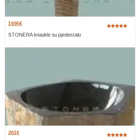
1695
€
STONERA kriauklė su pjedestalu
261
€