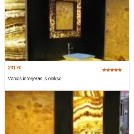
2317
€
Vonios interjeras iš onikso