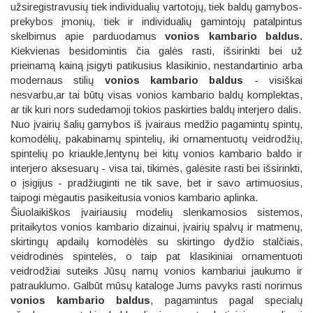
užsiregistravusių tiek individualių vartotojų, tiek baldų gamybos-
prekybos įmonių, tiek ir individualių gamintojų patalpintus
skelbimus apie parduodamus
vonios kambario baldus.
Kiekvienas besidomintis čia galės rasti, išsirinkti bei už
prieinamą kainą įsigyti patikusius klasikinio, nestandartinio arba
modernaus stilių
vonios
kambario baldus
- visiškai
nesvarbu,ar tai būtų visas vonios kambario baldų komplektas,
ar tik kuri nors sudedamoji tokios paskirties baldų interjero dalis.
Nuo įvairių šalių gamybos iš įvairaus medžio pagamintų spintų,
komodėlių, pakabinamų spintelių, iki ornamentuotų veidrodžių,
spintelių po kriaukle,lentynų bei kitų vonios kambario baldo ir
interjero aksesuarų - visa tai, tikimės, galėsite rasti bei išsirinkti,
o įsigijus - pradžiuginti ne tik save, bet ir savo artimuosius,
taipogi mėgautis pasikeitusia vonios kambario aplinka.
Šiuolaikiškos įvairiausių modelių slenkamosios sistemos,
pritaikytos vonios kambario dizainui, įvairių spalvų ir matmenų,
skirtingų apdailų komodėlės su skirtingo dydžio stalčiais,
veidrodinės spintelės, o taip pat klasikiniai ornamentuoti
veidrodžiai suteiks Jūsų namų vonios kambariui jaukumo ir
patrauklumo. Galbūt mūsų kataloge Jums pavyks rasti norimus
vonios kambario baldus
, pagamintus pagal specialų