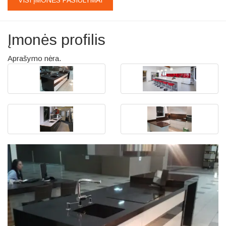
VISI ĮMONĖS PASIŪLYMAI
Įmonės profilis
Aprašymo nėra.