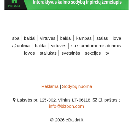
sba
baldai
virtuvės
baldai
kampas
stalas
lova
ąžuoliniai
baldai
virtuvės
su stumdomomis durimis
lovos
staliukas
svetainės
sekcijos
tv
Reklama
|
Sodybų nuoma
Laisvės pr. 125-302, Vilnius LT-06118
,
El. paštas :
info@bizbon.com
© 2026 eBaldai.lt