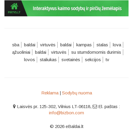
sba
baldai
virtuvės
baldai
kampas
stalas
lova
ąžuoliniai
baldai
virtuvės
su stumdomomis durimis
lovos
staliukas
svetainės
sekcijos
tv
Reklama
|
Sodybų nuoma
Laisvės pr. 125-302, Vilnius LT-06118
,
El. paštas :
info@bizbon.com
© 2026 eBaldai.lt