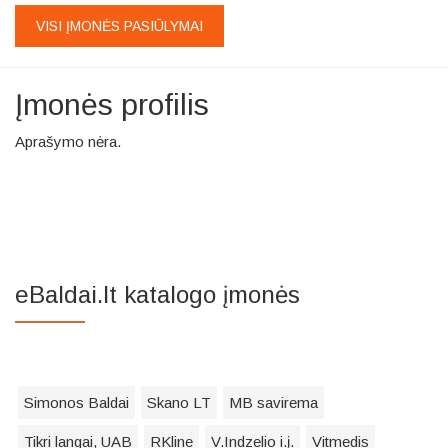
VISI ĮMONĖS PASIŪLYMAI
Įmonės profilis
Aprašymo nėra.
eBaldai.lt katalogo įmonės
Simonos Baldai
Skano LT
MB savirema
Tikri langai, UAB
RKline
V.Indzelio i.į.
Vitmedis