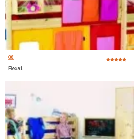
0
€
Flexa1