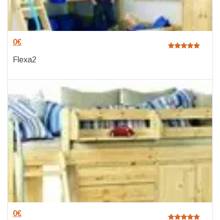
0
€
Flexa2
0
€