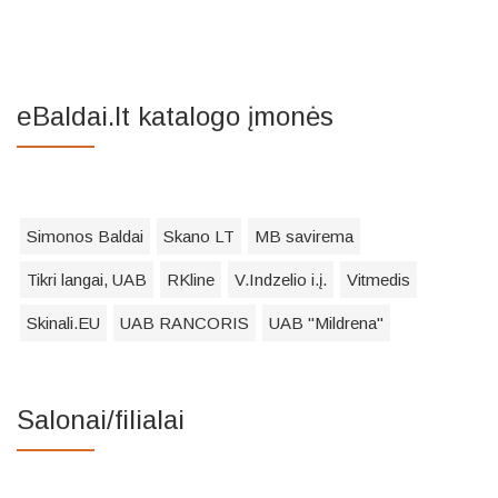
eBaldai.lt katalogo įmonės
Simonos Baldai
Skano LT
MB savirema
Tikri langai, UAB
RKline
V.Indzelio i.į.
Vitmedis
Skinali.EU
UAB RANCORIS
UAB "Mildrena"
Salonai/filialai