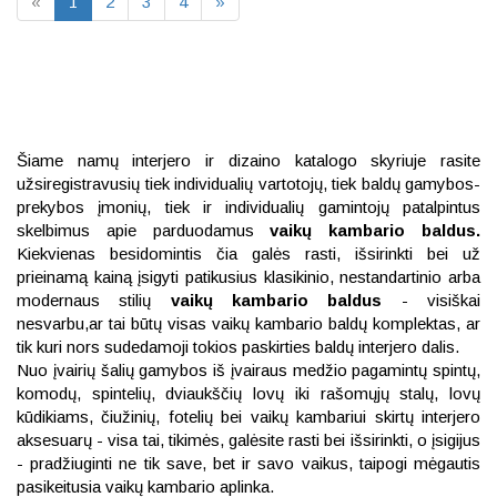
«
1
2
3
4
»
Šiame namų interjero ir dizaino katalogo skyriuje rasite
užsiregistravusių tiek individualių vartotojų, tiek baldų gamybos-
prekybos įmonių, tiek ir individualių gamintojų patalpintus
skelbimus apie parduodamus
vaikų kambario baldus.
Kiekvienas besidomintis čia galės rasti, išsirinkti bei už
prieinamą kainą įsigyti patikusius klasikinio, nestandartinio arba
modernaus stilių
vaikų kambario baldus
- visiškai
nesvarbu,ar tai būtų visas vaikų kambario baldų komplektas, ar
tik kuri nors sudedamoji tokios paskirties baldų interjero dalis.
Nuo įvairių šalių gamybos iš įvairaus medžio pagamintų spintų,
komodų, spintelių, dviaukščių lovų iki rašomųjų stalų, lovų
kūdikiams, čiužinių, fotelių bei vaikų kambariui skirtų interjero
aksesuarų - visa tai, tikimės, galėsite rasti bei išsirinkti, o įsigijus
- pradžiuginti ne tik save, bet ir savo vaikus, taipogi mėgautis
pasikeitusia vaikų kambario aplinka.