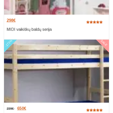
298
€
MIDI vaikiškų baldų serija
-171%
SALE
650
€
239
€