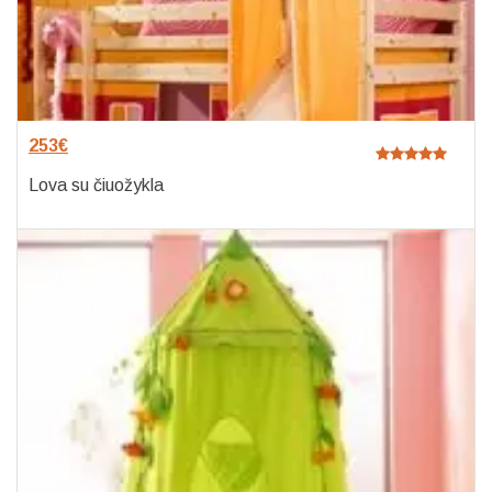
253
€
Lova su čiuožykla