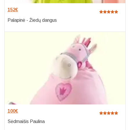
152
€
Palapinė - Žiedų dangus
100
€
Sėdmaišis Paulina