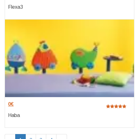
Flexa3
0
€
Haba