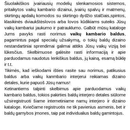
Šiuolaikiškos įvairiausių modelių slenkamosios sistemos,
pritaikytos vaikų kambario dizainui, įvairių spalvų ir matmenų,
skirtingų apdailų komodos su skirtingo dydžio stalčiais,spintos,
klasikinės dviaukštėslovos arba lovos kūdikiams suteiks Jūsų
vaikų kambariui jaukumo ir patrauklumo. Galbūt mūsų kataloge
Jums pavyks rasti norimus
vaikų kambario baldus
,
pagamintus pagal specialų užsakymą, o tokių baldų dizaino
nestandartiniai sprendimai galimai atitiks Jūsų vaikų viziją bei
lūkesčius. Skelbimuose galėsite rasti informaciją ir apie
parduodamus naudotus lenkiškus baldus, jų kainą, esamą būklę
ir t.t.
Tikimės, kad ieškodami išties rasite sau norimus, patikusius
baldus arba vaikų kanmbario interjerui reikiamas dizaino
detales, kurie papuoš Jūsų namus!
Ketinantiems talpinti skelbimus apie parduodamus vaikų
kambario baldus, tokios pakirties baldų interjero detales siūlome
užsiregistruoti šiame internetiniame namų interjero ir dizaino
kataloge. Kviečiame registruotis ne tik pavienius asmenis, bet ir
baldų gamybos įmones, taip pat individualius baldų gamintojus.