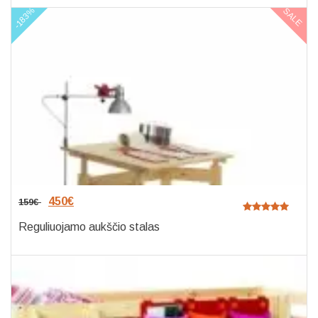
-183%
SALE
450
€
159
€
Reguliuojamo aukščio stalas