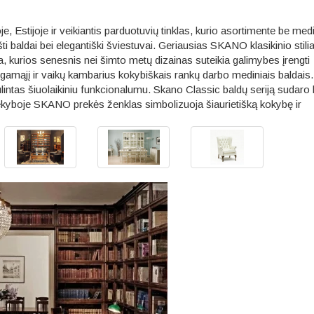
, Estijoje ir veikiantis parduotuvių tinklas, kurio asortimente be med
šti baldai bei elegantiški šviestuvai. Geriausias SKANO klasikinio stili
, kurios senesnis nei šimto metų dizainas suteikia galimybes įrengti
egamąjį ir vaikų kambarius kokybiškais rankų darbo mediniais baldais
lintas šiuolaikiniu funkcionalumu. Skano Classic baldų seriją sudaro
ekyboje SKANO prekės ženklas simbolizuoja šiaurietišką kokybę ir