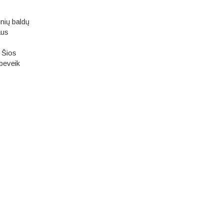
inių baldų
aus
. Šios
 beveik