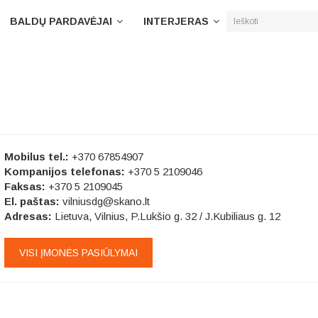
BALDŲ PARDAVĖJAI
INTERJERAS
Mobilus tel.:
+370 67854907
Kompanijos telefonas:
+370 5 2109046
Faksas:
+370 5 2109045
El. paštas:
vilniusdg@skano.lt
Adresas:
Lietuva, Vilnius, P.Lukšio g. 32 / J.Kubiliaus g. 12
VISI ĮMONĖS PASIŪLYMAI