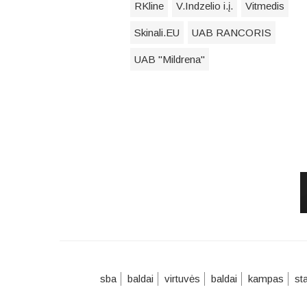
RKline
V.Indzelio i.į.
Vitmedis
Skinali.EU
UAB RANCORIS
UAB "Mildrena"
sba
baldai
virtuvės
baldai
kampas
st