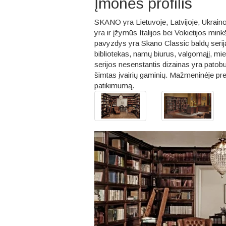
Įmonės profilis
SKANO yra Lietuvoje, Latvijoje, Ukrainoje
yra ir įžymūs Italijos bei Vokietijos mink
pavyzdys yra Skano Classic baldų serija
bibliotekas, namų biurus, valgomąjį, mi
serijos nesenstantis dizainas yra patobu
šimtas įvairių gaminių. Mažmeninėje pr
patikimumą.