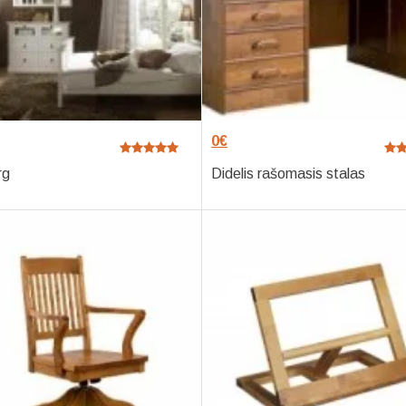
0
€
rg
Didelis rašomasis stalas