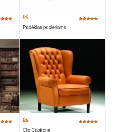
0
€
Padėklas popieriams
0
€
Clio Capitone