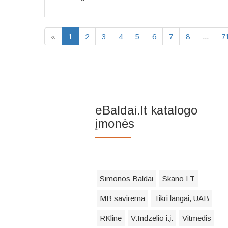
«
1
2
3
4
5
6
7
8
...
7
eBaldai.lt katalogo
įmonės
Simonos Baldai
Skano LT
MB savirema
Tikri langai, UAB
RKline
V.Indzelio i.į.
Vitmedis