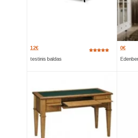
12
€
0
€
testinis baldas
Edenbe