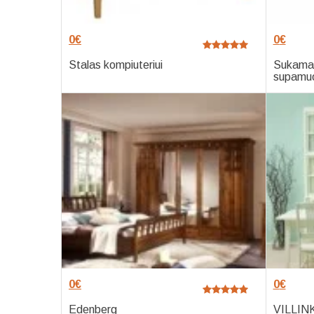
0
€
0
€
Stalas kompiuteriui
Sukama 
supamuo
0
€
0
€
Edenberg
VILLIN