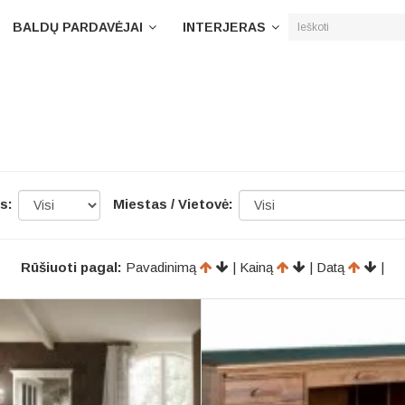
BALDŲ PARDAVĖJAI
INTERJERAS
is:
Miestas / Vietovė:
Rūšiuoti pagal:
Pavadinimą
| Kainą
| Datą
|