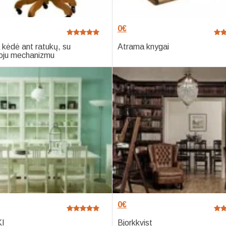
0
€
kėdė ant ratukų, su
Atrama knygai
ju mechanizmu
0
€
KI
Bjorkkvist