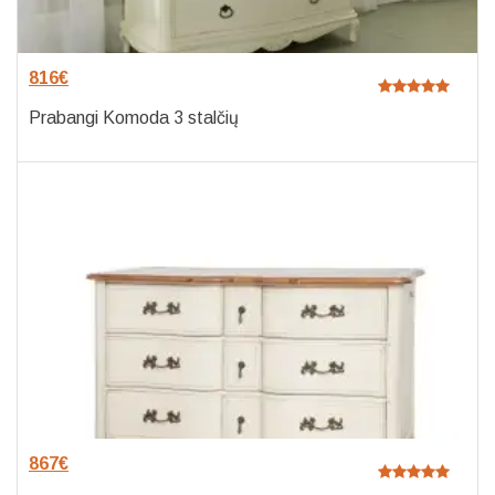
816
€
Prabangi Komoda 3 stalčių
867
€