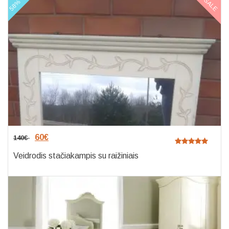
SALE
58%
60
€
140
€
Veidrodis stačiakampis su raižiniais