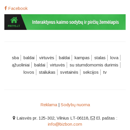
Facebook
sba
baldai
virtuvės
baldai
kampas
stalas
lova
ąžuoliniai
baldai
virtuvės
su stumdomomis durimis
lovos
staliukas
svetainės
sekcijos
tv
Reklama
|
Sodybų nuoma
Laisvės pr. 125-302, Vilnius LT-06118
,
El. paštas :
info@bizbon.com