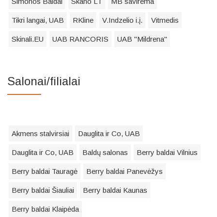
Simonos Baldai
Skano LT
MB savirema
Tikri langai, UAB
RKline
V.Indzelio i.į.
Vitmedis
Skinali.EU
UAB RANCORIS
UAB "Mildrena"
Salonai/filialai
Akmens stalvirsiai
Dauglita ir Co, UAB
Dauglita ir Co, UAB
Baldų salonas
Berry baldai Vilnius
Berry baldai Tauragė
Berry baldai Panevėžys
Berry baldai Šiauliai
Berry baldai Kaunas
Berry baldai Klaipėda