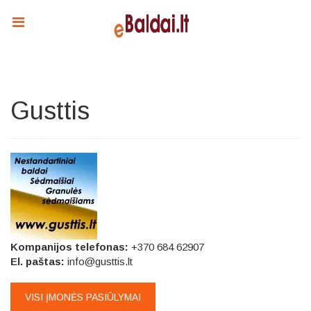
Gusttis
Kompanijos telefonas:
+370 684 62907
El. paštas:
info@gusttis.lt
VISI ĮMONĖS PASIŪLYMAI