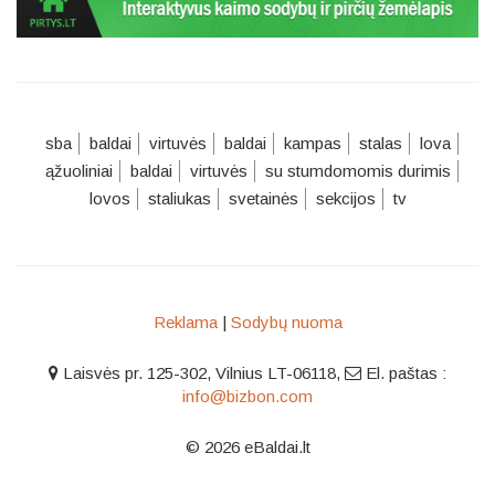
sba
baldai
virtuvės
baldai
kampas
stalas
lova
ąžuoliniai
baldai
virtuvės
su stumdomomis durimis
lovos
staliukas
svetainės
sekcijos
tv
Reklama
|
Sodybų nuoma
Laisvės pr. 125-302, Vilnius LT-06118
,
El. paštas :
info@bizbon.com
© 2026 eBaldai.lt