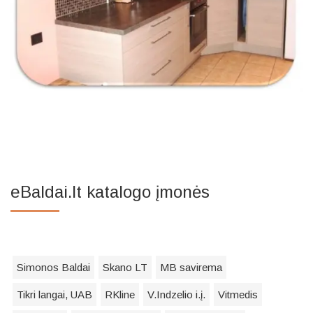
eBaldai.lt katalogo įmonės
Simonos Baldai
Skano LT
MB savirema
Tikri langai, UAB
RKline
V.Indzelio i.į.
Vitmedis