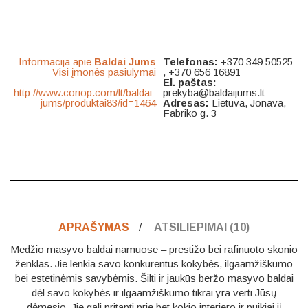
Informacija apie
Baldai Jums
Telefonas:
+370 349 50525
Visi įmonės pasiūlymai
, +370 656 16891
El. paštas:
http://www.coriop.com/lt/baldai-
prekyba@baldaijums.lt
jums/produktai83/id=1464
Adresas:
Lietuva, Jonava,
Fabriko g. 3
APRAŠYMAS
ATSILIEPIMAI (10)
Medžio masyvo baldai namuose – prestižo bei rafinuoto skonio
ženklas. Jie lenkia savo konkurentus kokybės, ilgaamžiškumo
bei estetinėmis savybėmis. Šilti ir jaukūs beržo masyvo baldai
dėl savo kokybės ir ilgaamžiškumo tikrai yra verti Jūsų
dėmesio. Jie gali pritapti prie bet kokio interjero ir puikiai jį