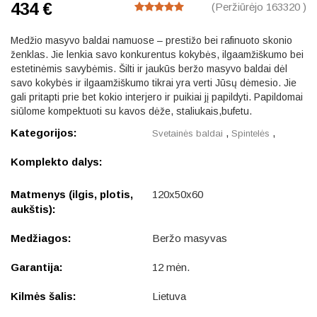
434 €
(Peržiūrėjo 163320 )
Medžio masyvo baldai namuose – prestižo bei rafinuoto skonio
ženklas. Jie lenkia savo konkurentus kokybės, ilgaamžiškumo bei
estetinėmis savybėmis. Šilti ir jaukūs beržo masyvo baldai dėl
savo kokybės ir ilgaamžiškumo tikrai yra verti Jūsų dėmesio. Jie
gali pritapti prie bet kokio interjero ir puikiai jį papildyti. Papildomai
siūlome kompektuoti su kavos dėže, staliukais,bufetu.
Kategorijos:
,
,
Svetainės baldai
Spintelės
Komplekto dalys:
Matmenys (ilgis, plotis,
120x50x60
aukštis):
Medžiagos:
Beržo masyvas
Garantija:
12 mėn.
Kilmės šalis:
Lietuva