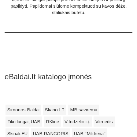
papildyti. Papildomai siūlome kompektuoti su kavos dėže,
staliukais,bufetu.
eBaldai.lt katalogo įmonės
Simonos Baldai
Skano LT
MB savirema
Tikri langai, UAB
RKline
V.Indzelio i.į.
Vitmedis
Skinali.EU
UAB RANCORIS
UAB "Mildrena"