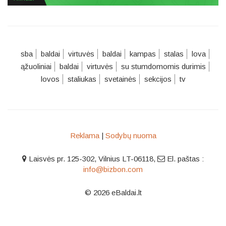
sba
baldai
virtuvės
baldai
kampas
stalas
lova
ąžuoliniai
baldai
virtuvės
su stumdomomis durimis
lovos
staliukas
svetainės
sekcijos
tv
Reklama
|
Sodybų nuoma
Laisvės pr. 125-302, Vilnius LT-06118
,
El. paštas :
info@bizbon.com
© 2026 eBaldai.lt