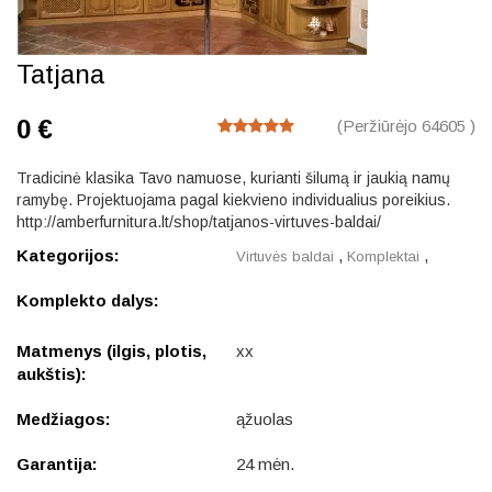
Tatjana
0 €
(Peržiūrėjo 64605 )
Tradicinė klasika Tavo namuose, kurianti šilumą ir jaukią namų
ramybę. Projektuojama pagal kiekvieno individualius poreikius.
http://amberfurnitura.lt/shop/tatjanos-virtuves-baldai/
Kategorijos:
,
,
Virtuvės baldai
Komplektai
Komplekto dalys:
Matmenys (ilgis, plotis,
xx
aukštis):
Medžiagos:
ąžuolas
Garantija:
24 mėn.