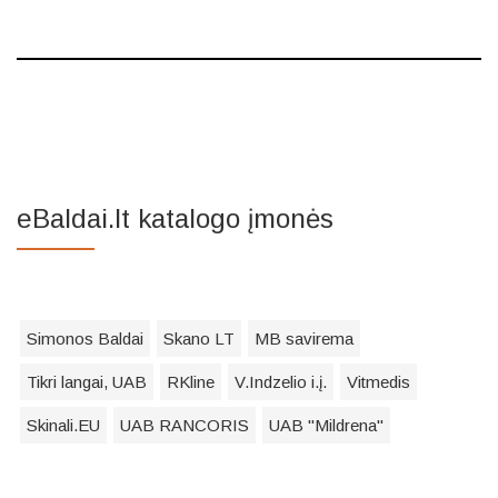
eBaldai.lt katalogo įmonės
Simonos Baldai
Skano LT
MB savirema
Tikri langai, UAB
RKline
V.Indzelio i.į.
Vitmedis
Skinali.EU
UAB RANCORIS
UAB "Mildrena"