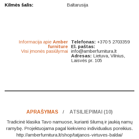
Kilmės šalis:
Baltarusija
Informacija apie
Amber
Telefonas:
+370 5 2703359
furniture
El. paštas:
Visi įmonės pasiūlymai
info@amberfurnitura.lt
Adresas:
Lietuva, Vilnius,
Laisvės pr. 105
APRAŠYMAS
ATSILIEPIMAI (10)
Tradicinė klasika Tavo namuose, kurianti šilumą ir jaukią namų
ramybę. Projektuojama pagal kiekvieno individualius poreikius.
http://amberfurnitura.lt/shop/tatjanos-virtuves-baldai/