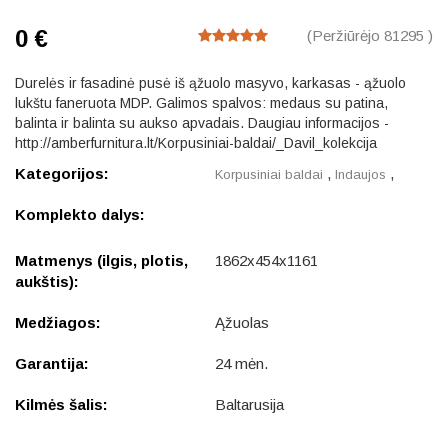
0 €
(Peržiūrėjo 81295 )
Durelės ir fasadinė pusė iš ąžuolo masyvo, karkasas - ąžuolo
lukštu faneruota MDP. Galimos spalvos: medaus su patina,
balinta ir balinta su aukso apvadais. Daugiau informacijos -
http://amberfurnitura.lt/Korpusiniai-baldai/_Davil_kolekcija
Kategorijos:
,
,
Korpusiniai baldai
Indaujos
Komplekto dalys:
Matmenys (ilgis, plotis,
1862x454x1161
aukštis):
Medžiagos:
Ąžuolas
Garantija:
24 mėn.
Kilmės šalis:
Baltarusija