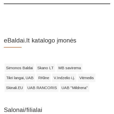
eBaldai.lt katalogo įmonės
Simonos Baldai
Skano LT
MB savirema
Tikri langai, UAB
RKline
V.Indzelio i.į.
Vitmedis
Skinali.EU
UAB RANCORIS
UAB "Mildrena"
Salonai/filialai