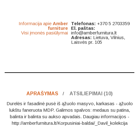
Informacija apie
Amber
Telefonas:
+370 5 2703359
furniture
El. paštas:
Visi įmonės pasiūlymai
info@amberfurnitura.lt
Adresas:
Lietuva, Vilnius,
Laisvės pr. 105
APRAŠYMAS
ATSILIEPIMAI (10)
Durelės ir fasadinė pusė iš ąžuolo masyvo, karkasas - ąžuolo
lukštu faneruota MDP. Galimos spalvos: medaus su patina,
balinta ir balinta su aukso apvadais. Daugiau informacijos -
http://amberfurnitura.lt/Korpusiniai-baldai/_Davil_kolekcija