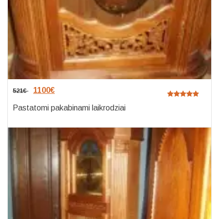
1100
€
521
€
Pastatomi pakabinami laikrodziai