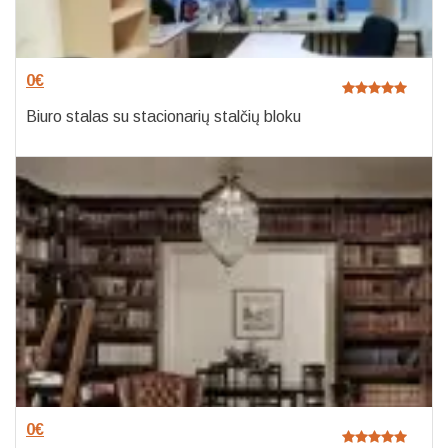
0
€
Biuro stalas su stacionarių stalčių bloku
0
€