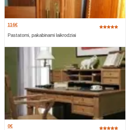
116
€
Pastatomi, pakabinami laikrodziai
0
€