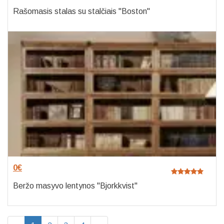
Rašomasis stalas su stalčiais "Boston"
0
€
Beržo masyvo lentynos "Bjorkkvist"