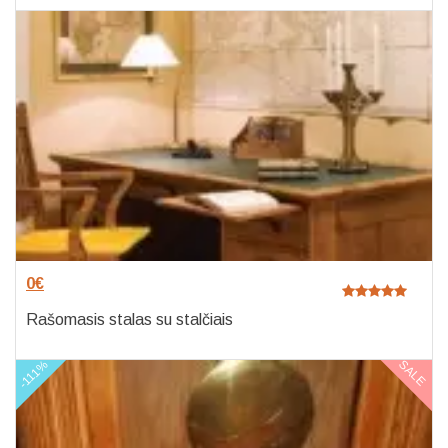
0
€
Rašomasis stalas su stalčiais
-111%
SALE