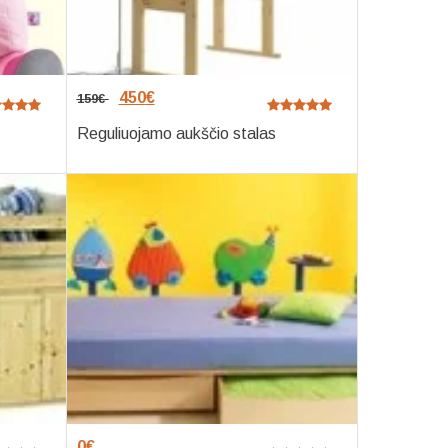
450
€
159
€
Reguliuojamo aukščio stalas
0
€