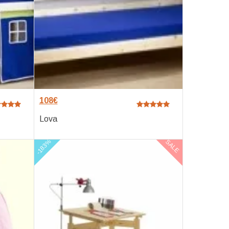
108
€
Lova
-183%
SALE