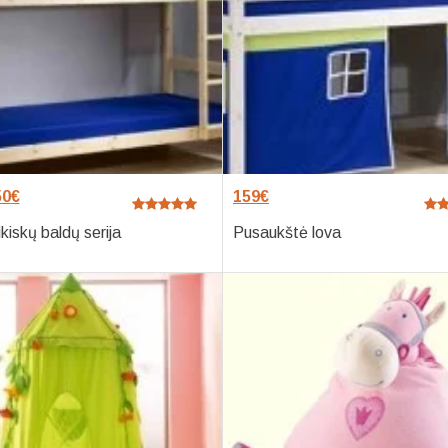
50
€
159
€
kiskų baldų serija
Pusaukštė lova