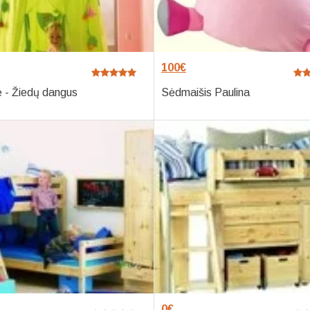
100
€
ė - Žiedų dangus
Sėdmaišis Paulina
0
€