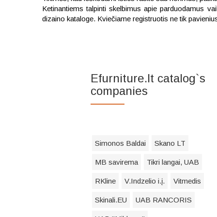
Ketinantiems talpinti skelbimus apie parduodamus vaik
dizaino kataloge. Kviečiame registruotis ne tik pavieni
Efurniture.lt catalog`s
companies
Simonos Baldai
Skano LT
MB savirema
Tikri langai, UAB
RKline
V.Indzelio i.į.
Vitmedis
Skinali.EU
UAB RANCORIS