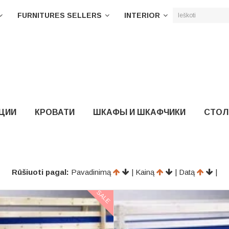
FURNITURES SELLERS
INTERIOR
ЦИИ
КРОВАТИ
ШКАФЫ И ШКАФЧИКИ
СТОЛ
Rūšiuoti pagal:
Pavadinimą
| Kainą
| Datą
|
SALE