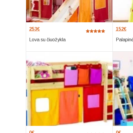
253
€
152
€
Lova su čiuožykla
Palapin
0
€
0
€