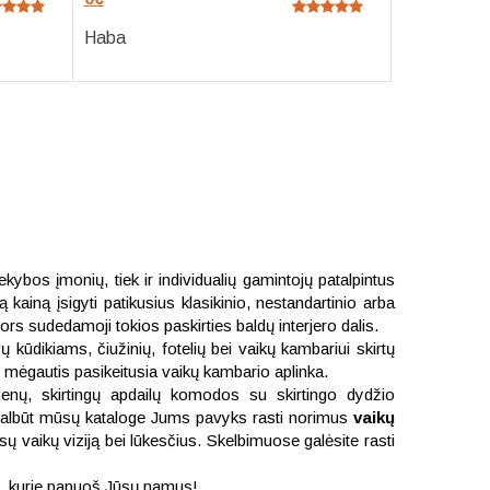
Haba
ekybos įmonių, tiek ir individualių gamintojų patalpintus
ą kainą įsigyti patikusius klasikinio, nestandartinio arba
ors sudedamoji tokios paskirties baldų interjero dalis.
kūdikiams, čiužinių, fotelių bei vaikų kambariui skirtų
pogi mėgautis pasikeitusia vaikų kambario aplinka.
tmenų, skirtingų apdailų komodos su skirtingo dydžio
. Galbūt mūsų kataloge Jums pavyks rasti norimus
vaikų
ų vaikų viziją bei lūkesčius. Skelbimuose galėsite rasti
es, kurie papuoš Jūsų namus!