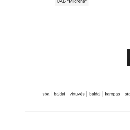
UAB "Mildrena"
sba
baldai
virtuvės
baldai
kampas
st