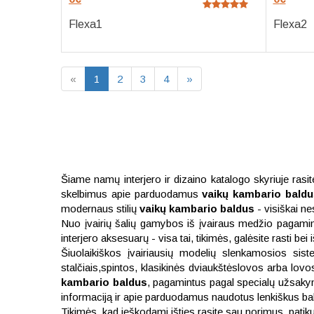
Flexa1
Flexa2
«
1
2
3
4
»
Šiame namų interjero ir dizaino katalogo skyriuje rasite
skelbimus apie parduodamus
vaikų kambario bald
modernaus stilių
vaikų kambario baldus
- visiškai ne
Nuo įvairių šalių gamybos iš įvairaus medžio pagamintų
interjero aksesuarų - visa tai, tikimės, galėsite rasti bei
Šiuolaikiškos įvairiausių modelių slenkamosios sist
stalčiais,spintos, klasikinės dviaukštėslovos arba l
kambario baldus
, pagamintus pagal specialų užsakymą
informaciją ir apie parduodamus naudotus lenkiškus baldu
Tikimės, kad ieškodami išties rasite sau norimus, patik