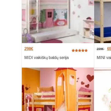
298
€
6
239
€
MIDI vaikiškų baldų serija
MINI vai