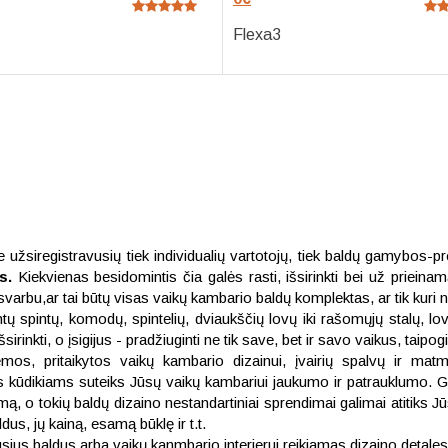
Flexa3
 užsiregistravusių tiek individualių vartotojų, tiek baldų gamybos-pr
us.
Kiekvienas besidomintis čia galės rasti, išsirinkti bei už prieinam
svarbu,ar tai būtų visas vaikų kambario baldų komplektas, ar tik kuri n
 spintų, komodų, spintelių, dviaukščių lovų iki rašomųjų stalų, lovų 
 išsirinkti, o įsigijus - pradžiuginti ne tik save, bet ir savo vaikus, tai
emos, pritaikytos vaikų kambario dizainui, įvairių spalvų ir ma
ovos kūdikiams suteiks Jūsų vaikų kambariui jaukumo ir patrauklumo
, o tokių baldų dizaino nestandartiniai sprendimai galimai atitiks Jūs
s, jų kainą, esamą būklę ir t.t.
usius baldus arba vaikų kanmbario interjerui reikiamas dizaino detal