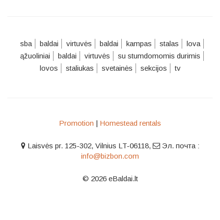
sba
baldai
virtuvės
baldai
kampas
stalas
lova
ąžuoliniai
baldai
virtuvės
su stumdomomis durimis
lovos
staliukas
svetainės
sekcijos
tv
Promotion
|
Homestead rentals
Laisvės pr. 125-302, Vilnius LT-06118
,
Эл. почта :
info@bizbon.com
© 2026 eBaldai.lt