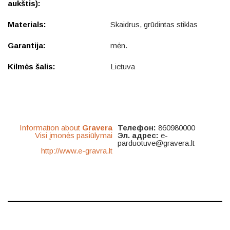
aukštis):
Materials:
Skaidrus, grūdintas stiklas
Garantija:
mėn.
Kilmės šalis:
Lietuva
Information about
Gravera
Телефон:
860980000
Visi įmonės pasiūlymai
Эл. адрес:
e-
parduotuve@gravera.lt
http://www.e-gravra.lt