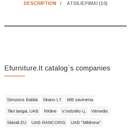
DESCRIPTION
ATSILIEPIMAI (10)
Efurniture.lt catalog`s companies
Simonos Baldai
Skano LT
MB savirema
Tikri langai, UAB
RKline
V.Indzelio i.į.
Vitmedis
Skinali.EU
UAB RANCORIS
UAB "Mildrena"