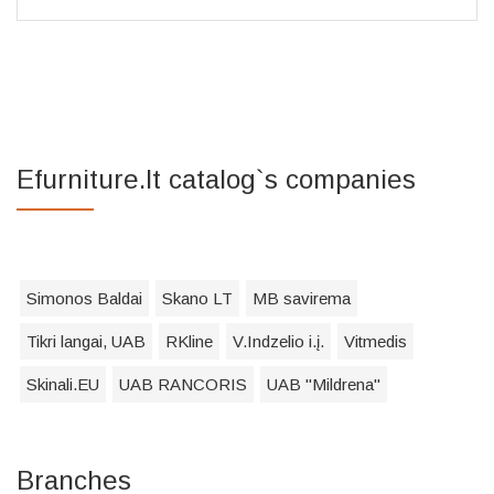
Efurniture.lt catalog`s companies
Simonos Baldai
Skano LT
MB savirema
Tikri langai, UAB
RKline
V.Indzelio i.į.
Vitmedis
Skinali.EU
UAB RANCORIS
UAB "Mildrena"
Branches