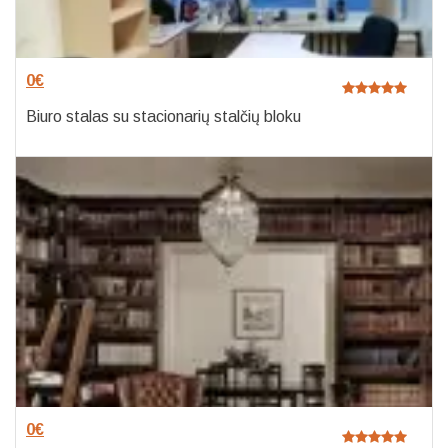
0
€
Biuro stalas su stacionarių stalčių bloku
0
€