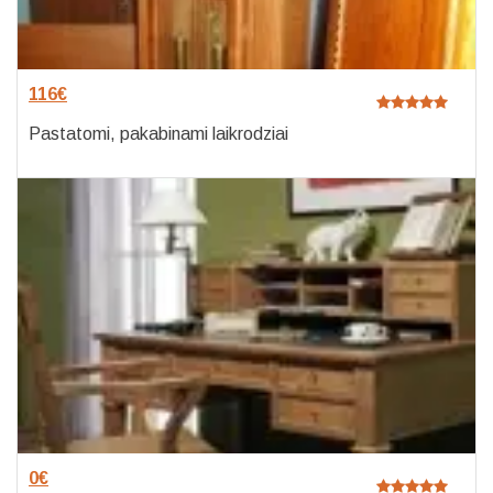
116
€
Pastatomi, pakabinami laikrodziai
0
€