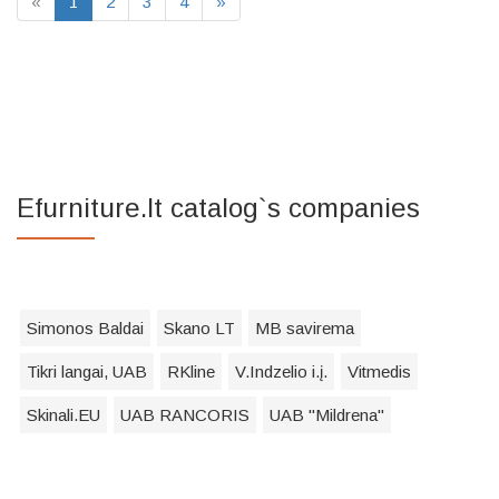
«
1
2
3
4
»
Efurniture.lt catalog`s companies
Simonos Baldai
Skano LT
MB savirema
Tikri langai, UAB
RKline
V.Indzelio i.į.
Vitmedis
Skinali.EU
UAB RANCORIS
UAB "Mildrena"