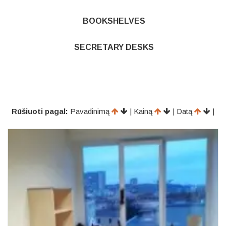
BOOKSHELVES
SECRETARY DESKS
Rūšiuoti pagal:
Pavadinimą
| Kainą
| Datą
|