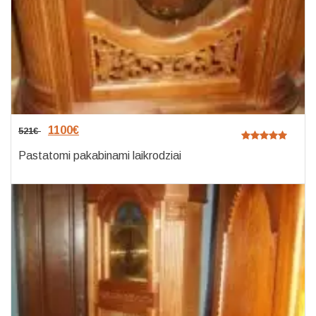
1100
€
521
€
Pastatomi pakabinami laikrodziai