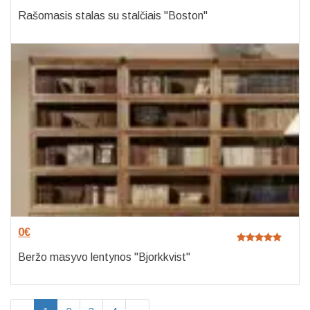
Rašomasis stalas su stalčiais "Boston"
0
€
Beržo masyvo lentynos "Bjorkkvist"