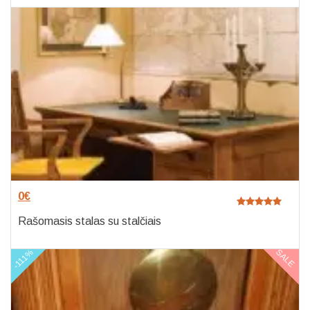
0
€
Rašomasis stalas su stalčiais
-111%
SALE