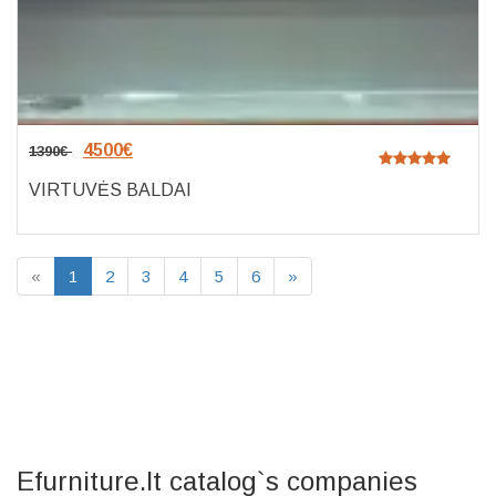
4500
€
1390
€
VIRTUVĖS BALDAI
«
1
2
3
4
5
6
»
Efurniture.lt catalog`s companies