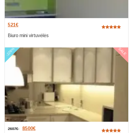
521
€
Biuro mini virtuvėlės
-226%
SALE
8500
€
2607
€