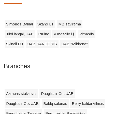
Simonos Baldai
Skano LT
MB savirema
Tikri langai, UAB
RKline
V.Indzelio i.į.
Vitmedis
Skinali.EU
UAB RANCORIS
UAB "Mildrena"
Branches
Akmens stalvirsiai
Dauglita ir Co, UAB
Dauglita ir Co, UAB
Baldų salonas
Berry baldai Vilnius
Berry baldai Tauragė
Berry baldai Panevėžys