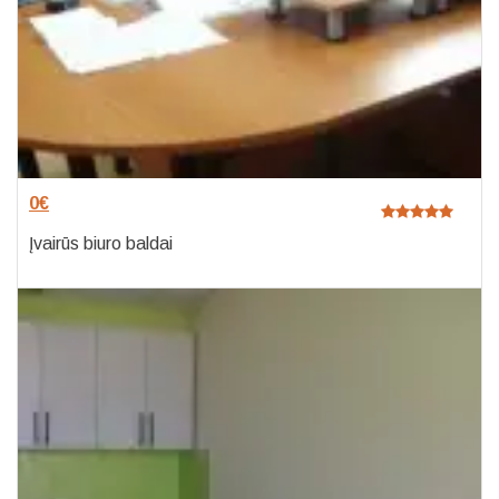
0
€
Įvairūs biuro baldai