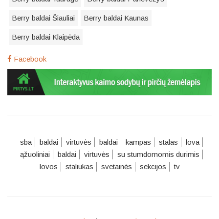
Berry baldai Šiauliai
Berry baldai Kaunas
Berry baldai Klaipėda
Facebook
sba
baldai
virtuvės
baldai
kampas
stalas
lova
ąžuoliniai
baldai
virtuvės
su stumdomomis durimis
lovos
staliukas
svetainės
sekcijos
tv