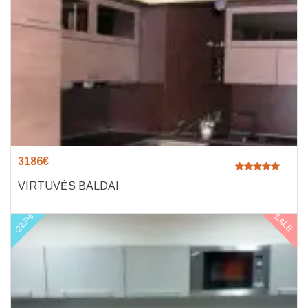
3186
€
VIRTUVĖS BALDAI
-223%
SALE