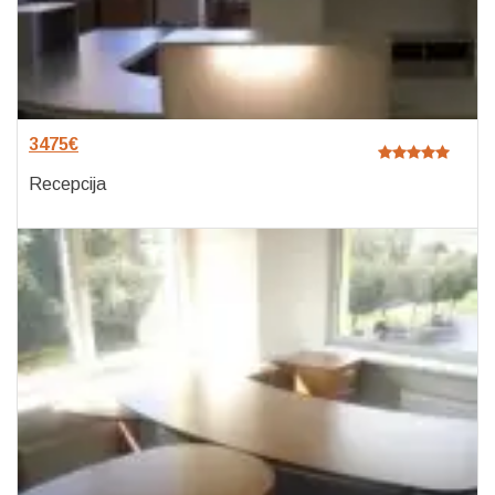
3475
€
Recepcija