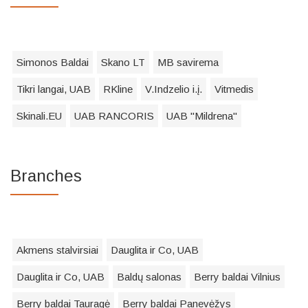
Simonos Baldai
Skano LT
MB savirema
Tikri langai, UAB
RKline
V.Indzelio i.į.
Vitmedis
Skinali.EU
UAB RANCORIS
UAB "Mildrena"
Branches
Akmens stalvirsiai
Dauglita ir Co, UAB
Dauglita ir Co, UAB
Baldų salonas
Berry baldai Vilnius
Berry baldai Tauragė
Berry baldai Panevėžys