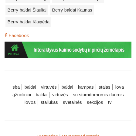
Berry baldai Šiauliai
Berry baldai Kaunas
Berry baldai Klaipėda
Facebook
sba
baldai
virtuvės
baldai
kampas
stalas
lova
ąžuoliniai
baldai
virtuvės
su stumdomomis durimis
lovos
staliukas
svetainės
sekcijos
tv